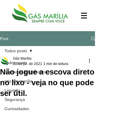
Post
Todos posts
Gás Marília
Todos posts
22 de jul. de 2021
1 min de leitura
Não jogue a escova direto
formas de pagamento
no lixo - veja no que pode
gás em marília
Liquigás
ser útil.
Segurança
Curiosidades