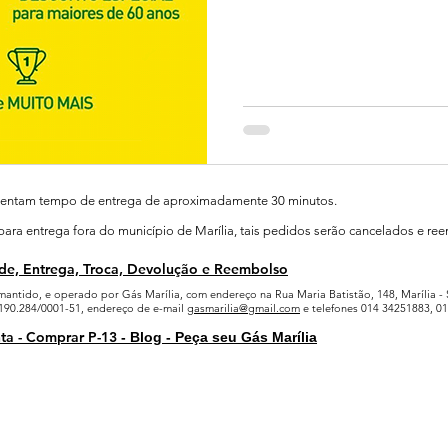
sentam tempo de entrega de aproximadamente 30 minutos.
ra entrega fora do município de Marília, tais pedidos serão cancelados e re
ade, Entrega, Troca, Devolução e Reembolso
 mantido, e operado por Gás Marília, com endereço na Rua Maria Batistão, 148, Marília - 
.190.284/0001-51, endereço de e-mail
gasmarilia@gmail.com
e telefones 014 34251883, 0
ta - Comprar P-13
- Blog - Peça seu Gás Marília