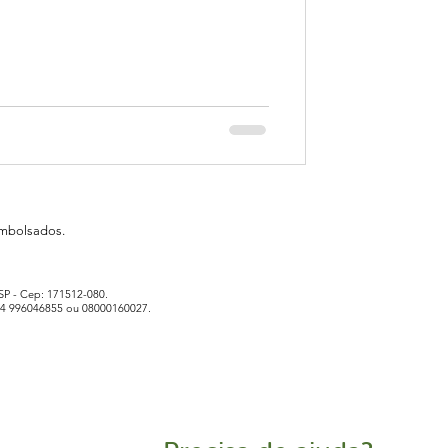
embolsados.
SP - Cep: 171512-080.
14 996046855 ou 08000160027.