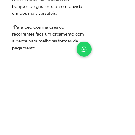
botijões de gás, este é, sem dúvida,
um dos mais versáteis.
*Para pedidos maiores ou
recorrentes faça um orçamento com
a gente para melhores formas de
pagamento.
Os pedidos no site apresentam tempo de
entrega de aproximadamente 30 minutos.
Não aceitamos pedidos para entrega fora do
município de Marília, tais pedidos serão
cancelados e reembolsados.
Politicas de Privacidade, Entrega, Troca,
Devolução e Reembolso